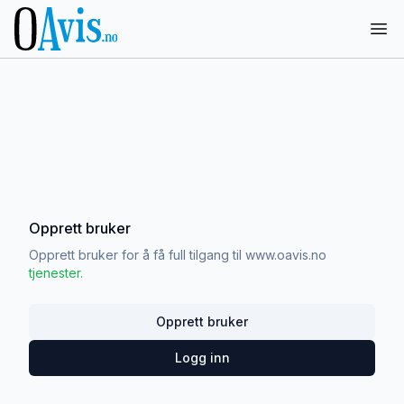
Ope
Opprett bruker
Opprett bruker for å få full tilgang til
www.oavis.no
tjenester.
Opprett bruker
Logg inn